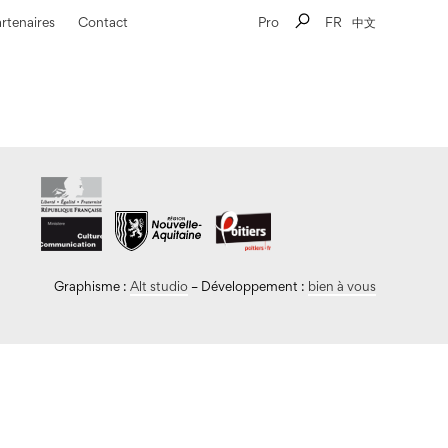
orchestre il suit son chef avec une précision millimétrée.
rtenaires
Contact
Pro
FR
中文
é une telle lecture.
Graphisme :
Alt studio
– Développement :
bien à vous