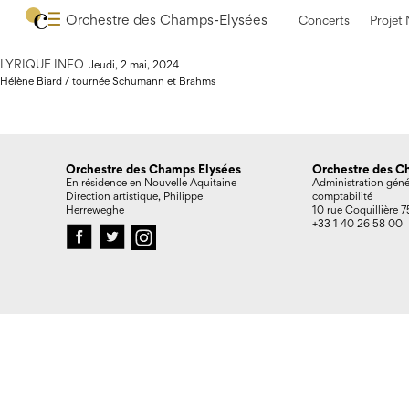
La lecture de Philippe Herreweghe du chef d’œuvre de Brahms est i
Orchestre des Champs-Elysées
Concerts
Projet
Cette symphonie d’une durée de 35 minutes trouve là des interpr
LYRIQUE INFO
Jeudi, 2 mai, 2024
Hélène Biard / tournée Schumann et Brahms
Orchestre des Champs Elysées
Orchestre des C
En résidence en Nouvelle Aquitaine
Administration géné
Direction artistique, Philippe
comptabilité
Herreweghe
10 rue Coquillière
+33 1 40 26 58 00