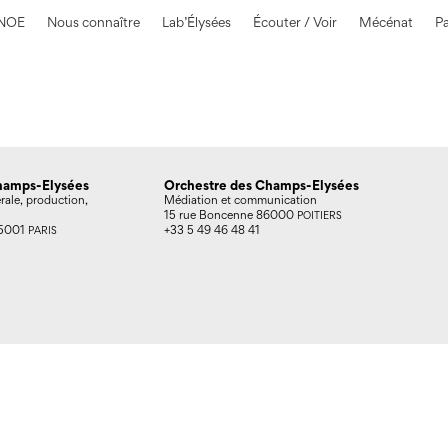
déale avec ses nuances et ses tempos quasi parfaits ; quant à l’
 NOE
Nous connaître
Lab’Élysées
Écouter / Voir
Mécénat
Pa
ètes brillants et Brahms lui même n’aurait certainement pas reni
hamps-Elysées
Orchestre des Champs-Elysées
rale, production,
Médiation et communication
15 rue Boncenne 86000
POITIERS
 75001
+33 5 49 46 48 41
PARIS