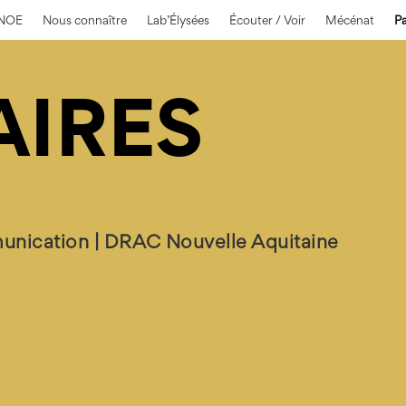
 NOE
Nous connaître
Lab’Élysées
Écouter / Voir
Mécénat
Pa
AIRES
munication | DRAC Nouvelle Aquitaine