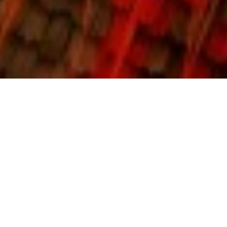
Theatro Municipal
Rio de Janeiro
25.05.2026 20:00
Sala Sao Paulo
Sao Paulo
27.05.2026 20:00
Sodre Auditorio Nacional Adela Reta
Montevideo
30.05.2026 19:30